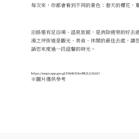
每次來，你都會看到不同的景色：春天的櫻花，
沿路還有足浴場、溫泉旅館，是消除疲勞的好去
湯之坪街道是觀光、美食、休閒的最佳去處，讓
請您來度過一段溫馨的時光。
https://maps.app.goo.gl/Hh6KXthwNQLQ1h1b7
※圖片僅供參考