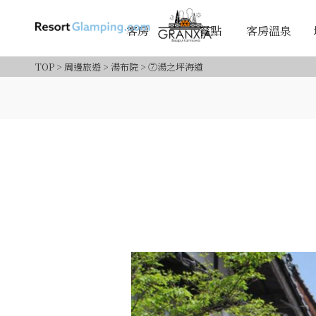
客房
餐點
客房溫泉
TOP
>
周邊旅遊
>
湯布院
>
⑦湯之坪海道