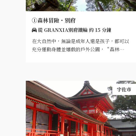
①森林冒險・別府
從 GRANXIA別府鐵輪 約 15 分鐘
在大自然中，無論是成年人還是孩子，都可以
充分運動身體並嬉戲的戶外公園，“森林…
宇佐市