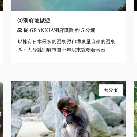
②別府地獄遊
從 GRANXIA別府鐵輪 約 5 分鐘
以擁有日本最多的溫泉源和湧泉量自豪的溫泉
區，大分縣別府市自千年以來就噴發著蒸…
大分市